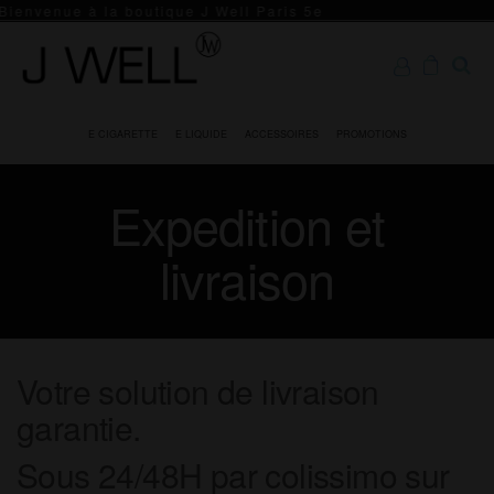
Skip
Bienvenue à la boutique J Well Paris 5e
to
the
J WELL
E
content
cigarette
Paris 5e
et e
E CIGARETTE
E LIQUIDE
ACCESSOIRES
PROMOTIONS
Boutique
liquide
de
Officielle
Expedition et
qualité
– J
WELL™
livraison
Votre solution de livraison
garantie.
Sous 24/48H par colissimo sur