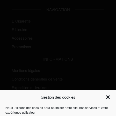
NAVIGATION
E Cigarette
E Liquide
Accessoires
Promotions
INFORMATIONS
Mentions légales
Conditions générales de vente
Expedition et livraison
Politique de Cookies (EU)
Gestion des cookies
Nous utilisons des cookies pour optimiser notre site, nos services et votre
expérience utilisateur.