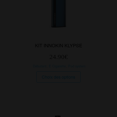
KIT INNOKIN KLYPSE
24.90
€
Débutant
,
E Cigarette
,
Pod system
Ce
Choix des options
produit
a
plusieurs
variations.
Les
options