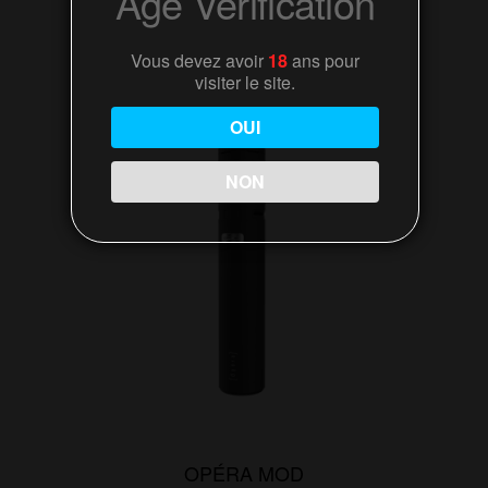
Age Verification
a
plusieurs
Vous devez avoir
18
ans pour
variations.
visiter le site.
Les
options
OUI
peuvent
être
NON
choisies
sur
la
page
du
produit
OPÉRA MOD