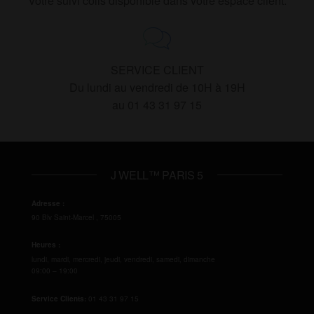
Votre suivi colis disponible dans votre espace client.
SERVICE CLIENT
Du lundi au vendredi de 10H à 19H
au 01 43 31 97 15
J WELL™ PARIS 5
Adresse :
90 Blv Saint-Marcel
,
75005
Heures :
lundi, mardi, mercredi, jeudi, vendredi, samedi, dimanche
09:00 – 19:00
Service Clients:
01 43 31 97 15