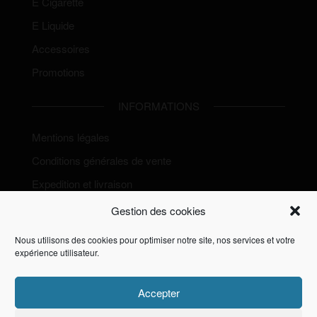
E Cigarette
E Liquide
Accessoires
Promotions
INFORMATIONS
Mentions légales
Conditions générales de vente
Expedition et livraison
Politique de Cookies (EU)
Gestion des cookies
Nous utilisons des cookies pour optimiser notre site, nos services et votre
expérience utilisateur.
Accepter