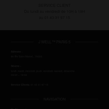
SERVICE CLIENT
Du lundi au vendredi de 10H à 19H
au 01 43 31 97 15
J WELL™ PARIS 5
Adresse :
90 Blv Saint-Marcel
,
75005
Heures :
lundi, mardi, mercredi, jeudi, vendredi, samedi, dimanche
09:00 – 19:00
Service Clients:
01 43 31 97 15
NAVIGATION