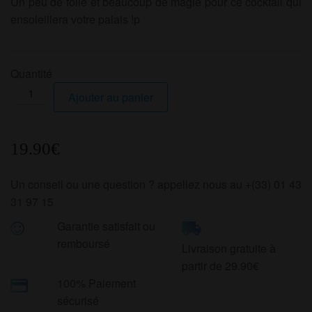
Un peu de folie et beaucoup de magie pour ce cocktail qui
ensoleillera votre palais !p
Quantité
quantité
Ajouter au panier
de
Magic
Passion
19.90
€
50ml
Crazy
Un conseil ou une question ? appellez nous au +(33) 01 43
Fruits
31 97 15
Garantie satisfait ou
remboursé
Livraison gratuite à
partir de 29.90€
100% Paiement
sécurisé