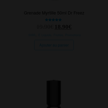
Grenade Myrtille 50ml Dr Freez
Le
Le
Note
19.90
€
18.90
€
5.00
prix
prix
sur 5
initial
actuel
50ML
,
E Liquide
,
Fruités
,
Promotions
était :
est :
19.90€.
18.90€.
Ajouter au panier