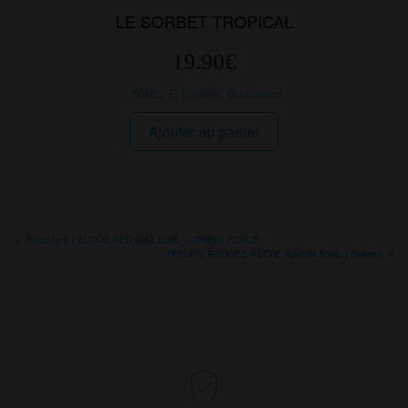
LE SORBET TROPICAL
19.90
€
50ML
,
E Liquide
,
Gourmand
Ajouter au panier
← Précédent ( BLOOD RED 0MG 50ML – TRIBAL FORCE )
( FRUITS ROUGES PÊCHE RAISIN 50ML ) Suivant →