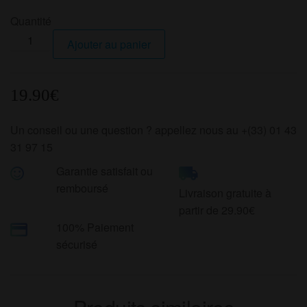
Quantité
quantité
Ajouter au panier
de
Nectar
Doré
19.90
€
-
Les
Un conseil ou une question ? appellez nous au +(33) 01 43
Jardins
31 97 15
Fruités
Garantie satisfait ou
remboursé
Livraison gratuite à
partir de 29.90€
100% Paiement
sécurisé