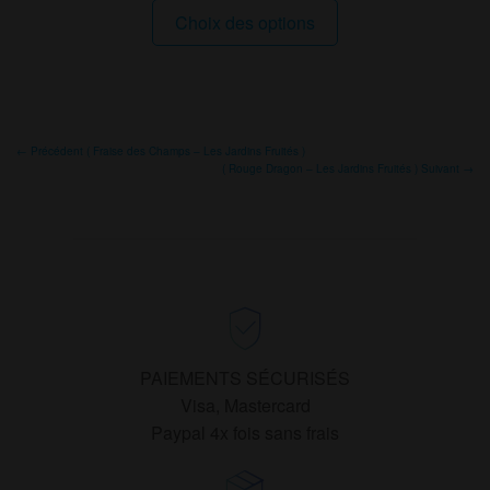
Ce
Choix des options
produit
a
plusieurs
variations.
Les
← Précédent ( Fraise des Champs – Les Jardins Fruités )
options
( Rouge Dragon – Les Jardins Fruités ) Suivant →
peuvent
être
choisies
sur
la
page
du
PAIEMENTS SÉCURISÉS
produit
Visa, Mastercard
Paypal 4x fois sans frais