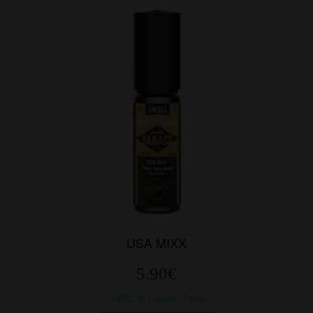
options
peuvent
être
choisies
sur
la
page
du
produit
USA MIXX
5.90
€
10ML
,
E Liquide
,
Tabac