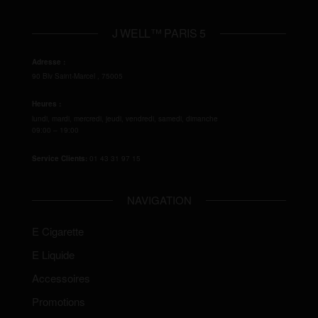
J WELL™ PARIS 5
Adresse :
90 Blv Saint-Marcel
,
75005
Heures :
lundi, mardi, mercredi, jeudi, vendredi, samedi, dimanche
09:00 – 19:00
Service Clients:
01 43 31 97 15
NAVIGATION
E Cigarette
E Liquide
Accessoires
Promotions