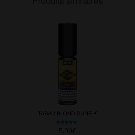
Produits similaires
TABAC BLOND DUNE K
Note
5.90
€
5.00