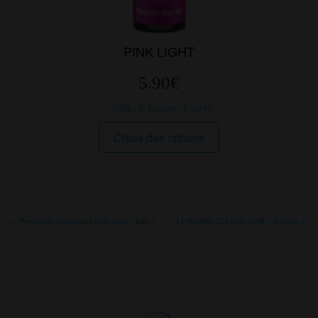
PINK LIGHT
5.90
€
10ML
,
E Liquide
,
Fruités
Ce
Choix des options
produit
a
plusieurs
variations.
Les
← Précédent ( Ragnarok Zero 50ml – A&L )
( LE BLOND CLASSIC 50ML ) Suivant →
options
peuvent
être
choisies
sur