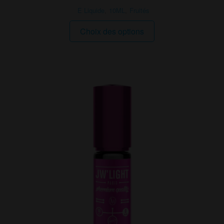
E Liquide
,
10ML
,
Fruités
Ce
Choix des options
produit
a
plusieurs
variations.
Les
options
peuvent
être
choisies
sur
la
page
du
produit