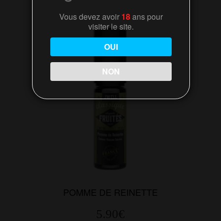
variations.
Vous devez avoir
18
ans pour
Les
visiter le site.
options
peuvent
OUI
être
choisies
NON
sur
la
page
du
produit
POMME DE REINETTE
5.90
€