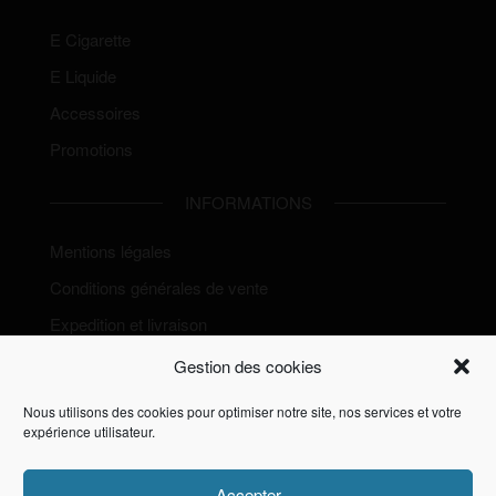
E Cigarette
E Liquide
Accessoires
Promotions
INFORMATIONS
Mentions légales
Conditions générales de vente
Expedition et livraison
Politique de Cookies (EU)
Gestion des cookies
Nous utilisons des cookies pour optimiser notre site, nos services et votre
expérience utilisateur.
Accepter