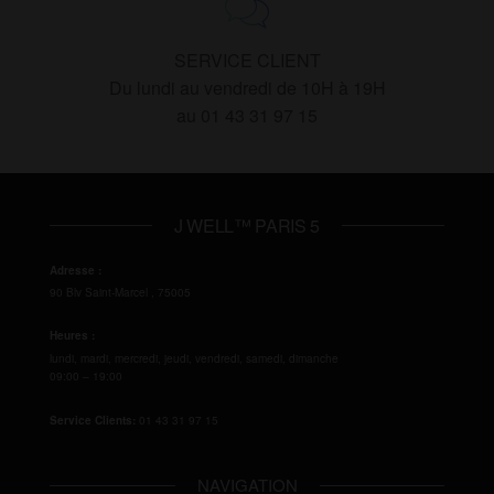
SERVICE CLIENT
Du lundi au vendredi de 10H à 19H
au 01 43 31 97 15
J WELL™ PARIS 5
Adresse :
90 Blv Saint-Marcel
,
75005
Heures :
lundi, mardi, mercredi, jeudi, vendredi, samedi, dimanche
09:00 – 19:00
Service Clients:
01 43 31 97 15
NAVIGATION