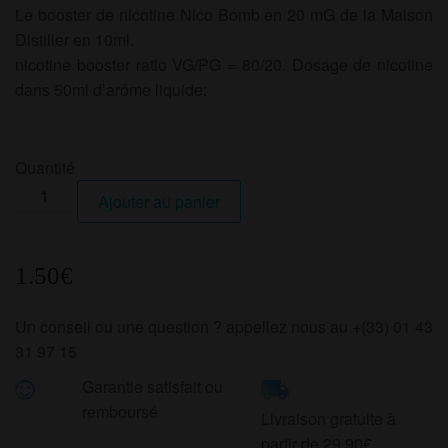
Le booster de nicotine Nico Bomb en 20 mG de la Maison
Distiller en 10ml.
nicotine booster ratio VG/PG = 80/20. Dosage de nicotine
dans 50ml d’arôme liquide:
Quantité
quantité
Ajouter au panier
de
BOOSTER
MAISON
1.50
€
DISTILLER
20MG
Un conseil ou une question ? appellez nous au +(33) 01 43
31 97 15
Garantie satisfait ou
remboursé
Livraison gratuite à
partir de 29.90€