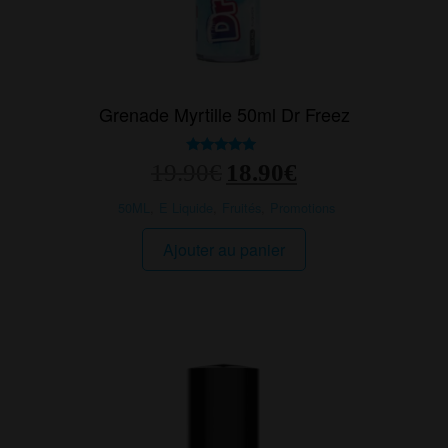
Grenade Myrtille 50ml Dr Freez
Le
Le
Note
19.90
€
18.90
€
5.00
prix
prix
sur 5
initial
actuel
50ML
,
E Liquide
,
Fruités
,
Promotions
était :
est :
19.90€.
18.90€.
Ajouter au panier