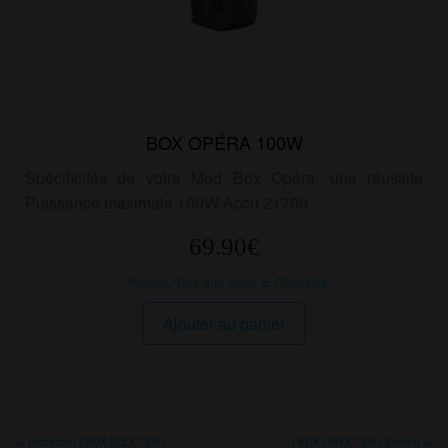
produit
BOX OPÉRA 100W
Spécificités de votre Mod Box Opéra, une réussite
Puissance maximale 100W Accu 21700 ...
69.90
€
Avancé
,
Box and mod
,
E Cigarette
Ajouter au panier
← Précédent ( BOX FLEX 75W )
( BOX ONYX 75W ) Suivant →