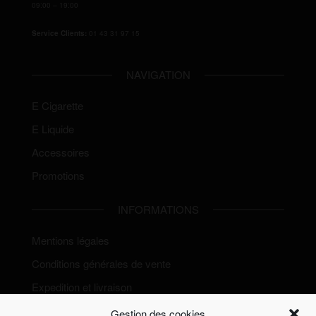
09:00 – 19:00
Service Clients:
01 43 31 97 15
NAVIGATION
E Cigarette
E Liquide
Accessoires
Promotions
INFORMATIONS
Mentions légales
Conditions générales de vente
Expedition et livraison
Politique de Cookies (EU)
Gestion des cookies