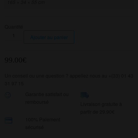
165 × 34 × 55 cm
Quantité
quantité
Ajouter au panier
de
I
LINE
99.00
€
2.0
Un conseil ou une question ? appellez nous au +(33) 01 43
31 97 15
Garantie satisfait ou
remboursé
Livraison gratuite à
partir de 29.90€
100% Paiement
sécurisé