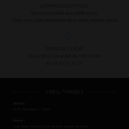
LIVRAISON EXPRESS
Vos commandes aux petits soins.
Votre suivi colis disponible dans votre espace client.
SERVICE CLIENT
Du lundi au vendredi de 10H à 19H
au 01 43 31 97 15
J WELL™ PARIS 5
Adresse :
90 Blv Saint-Marcel
,
75005
Heures :
lundi, mardi, mercredi, jeudi, vendredi, samedi, dimanche