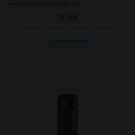
traditionnelle) est livrée avec une ...
39.90
€
Débutant
,
E Cigarette
,
Intermédiaire
,
Pod system
Ce
Choix des options
produit
a
plusieurs
variations.
Les
options
peuvent
être
choisies
sur
la
page
du