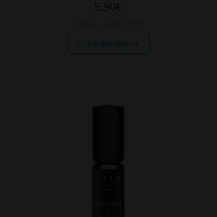
5.90
€
10ML
,
E Liquide
,
Menthe
Ce
Choix des options
produit
a
plusieurs
variations.
Les
options
peuvent
être
choisies
sur
la
page
du
produit