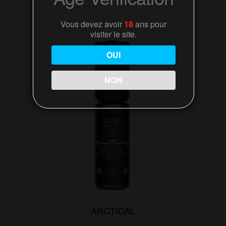
plusieurs
variations.
Vous devez avoir
18
ans pour
visiter le site.
Les
options
OUI
peuvent
être
NON
choisies
sur
la
page
du
produit
ARCTICAL