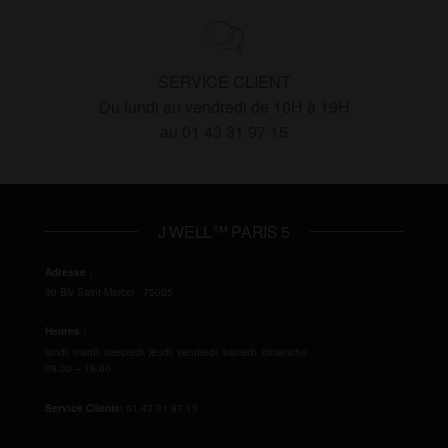
SERVICE CLIENT
Du lundi au vendredi de 10H à 19H
au 01 43 31 97 15
J WELL™ PARIS 5
Adresse :
90 Blv Saint-Marcel
,
75005
Heures :
lundi, mardi, mercredi, jeudi, vendredi, samedi, dimanche
09:00 – 19:00
Service Clients:
01 43 31 97 15