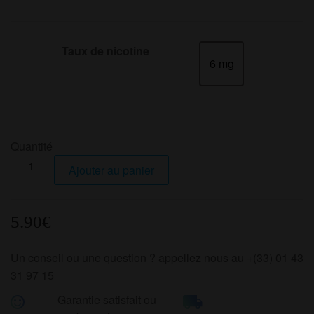
Taux de nicotine
6 mg
6 mg
Quantité
quantité
Ajouter au panier
de
PURPLE
LIGHT
5.90
€
Un conseil ou une question ? appellez nous au +(33) 01 43
31 97 15
Garantie satisfait ou