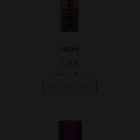
PÊCHE
5.90
€
E Liquide
,
10ML
,
Fruités
Ce
Choix des options
produit
a
plusieurs
variations.
Les
options
peuvent