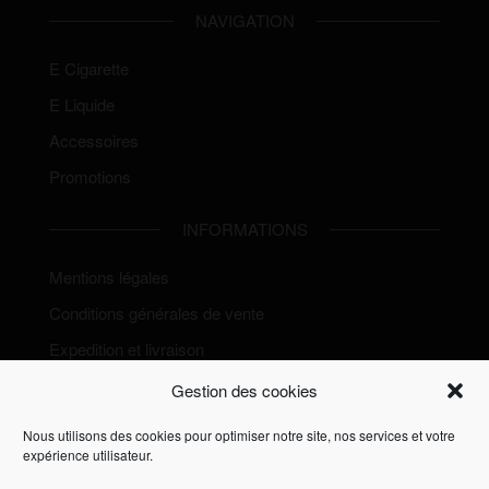
NAVIGATION
E Cigarette
E Liquide
Accessoires
Promotions
INFORMATIONS
Mentions légales
Conditions générales de vente
Expedition et livraison
Politique de Cookies (EU)
Gestion des cookies
Nous utilisons des cookies pour optimiser notre site, nos services et votre
expérience utilisateur.