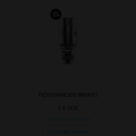
peuvent
être
choisies
sur
la
page
du
produit
RÉSISTANCES WMAX3
14.90
€
Accessoires
,
Résistance
Ce
Choix des options
produit