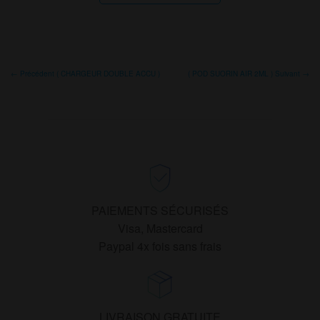
a
plusieurs
variations.
Les
← Précédent ( CHARGEUR DOUBLE ACCU )
( POD SUORIN AIR 2ML ) Suivant →
options
peuvent
être
choisies
sur
la
page
PAIEMENTS SÉCURISÉS
du
Visa, Mastercard
produit
Paypal 4x fois sans frais
LIVRAISON GRATUITE