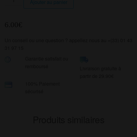
Ajouter au panier
de
USB-
Type-
6.00
€
C
Un conseil ou une question ? appellez nous au +(33) 01 43
31 97 15
Garantie satisfait ou
remboursé
Livraison gratuite à
partir de 29.90€
100% Paiement
sécurisé
Produits similaires