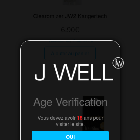
Clearomizer JW2 Kangertech
6.90
€
Accessoires
,
Atomiseurs
Ajouter au panier
Age Verification
Vous devez avoir
18
ans pour
visiter le site.
OUI