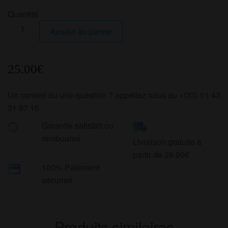
Quantité
quantité
Ajouter au panier
de
Batterie
IVARY
25.00
€
900
mah
Un conseil ou une question ? appellez nous au +(33) 01 43
31 97 15
Garantie satisfait ou
remboursé
Livraison gratuite à
partir de 29.90€
100% Paiement
sécurisé
Produits similaires