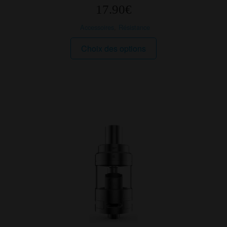
17.90
€
Accessoires
,
Résistance
Ce
Choix des options
produit
a
plusieurs
variations.
Les
options
peuvent
être
choisies
sur
la
page
du
produit