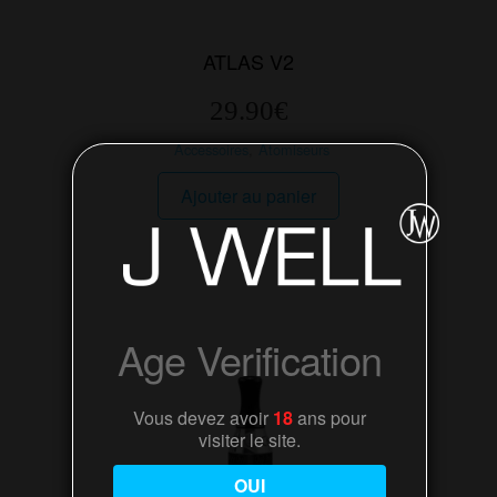
ATLAS V2
29.90
€
Accessoires
,
Atomiseurs
Ajouter au panier
Age Verification
Vous devez avoir
18
ans pour
visiter le site.
OUI