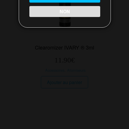
NON
Clearomizer IVARY ® 3ml
11.90
€
Accessoires
,
Atomiseurs
Ajouter au panier