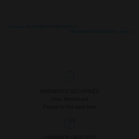
a
plusieurs
variations.
Les
← Précédent ( RÉSISTANCE PNP VM3 VOOPOO )
options
( RÉSISTANCES NAUTILUS BVC ) Suivant →
peuvent
être
choisies
sur
la
page
du
PAIEMENTS SÉCURISÉS
produit
Visa, Mastercard
Paypal 4x fois sans frais
LIVRAISON GRATUITE