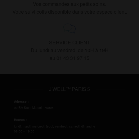
Vos commandes aux petits soins.
Votre suivi colis disponible dans votre espace client.
SERVICE CLIENT
Du lundi au vendredi de 10H à 19H
au 01 43 31 97 15
J WELL™ PARIS 5
Adresse :
90 Blv Saint-Marcel
,
75005
Heures :
lundi, mardi, mercredi, jeudi, vendredi, samedi, dimanche
09:00 – 19:00