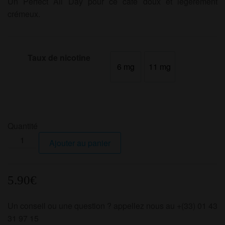
Un Perfect All Day pour ce café doux et légèrement
crémeux.
Taux de nicotine
6 mg
11 mg
6 mg
11 mg
Quantité
quantité
Ajouter au panier
de
Café
gourmand
5.90
€
Un conseil ou une question ? appellez nous au +(33) 01 43
31 97 15