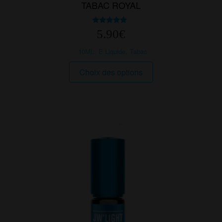
TABAC ROYAL
Note
5.90
€
5.00
sur 5
10ML
,
E Liquide
,
Tabac
Ce
Choix des options
produit
a
plusieurs
variations.
Les
options
peuvent
être
choisies
sur
la
page