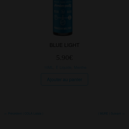
du
produit
BLUE LIGHT
5.90
€
10ML
,
E Liquide
,
Menthe
Ajouter au panier
← Précédent ( COLA Lalala )
( MURE ) Suivant →