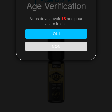
Ajouter au panier
Age Verification
Vous devez avoir
18
ans pour
visiter le site.
OUI
NON