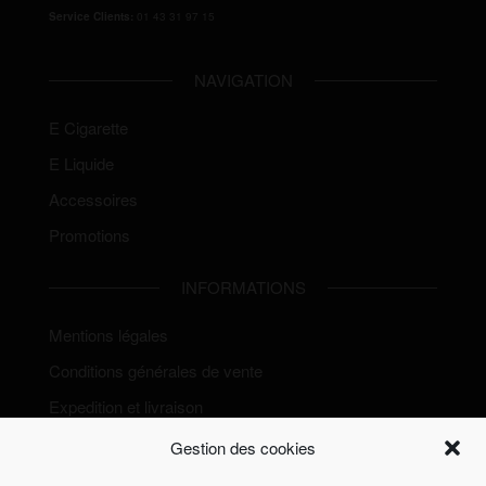
Service Clients:
01 43 31 97 15
NAVIGATION
E Cigarette
E Liquide
Accessoires
Promotions
INFORMATIONS
Mentions légales
Conditions générales de vente
Expedition et livraison
Politique de Cookies (EU)
Gestion des cookies