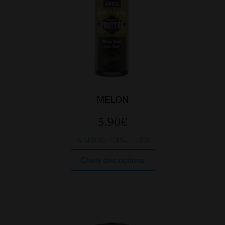
MELON
5.90
€
E Liquide
,
10ML
,
Fruités
Ce
Choix des options
produit
a
plusieurs
variations.
Les