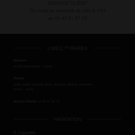
SERVICE CLIENT
Du lundi au vendredi de 10H à 19H
au 01 43 31 97 15
J WELL™ PARIS 5
Adresse :
90 Blv Saint-Marcel
,
75005
Heures :
lundi, mardi, mercredi, jeudi, vendredi, samedi, dimanche
09:00 – 19:00
Service Clients:
01 43 31 97 15
NAVIGATION
E Cigarette