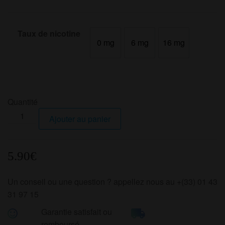
Taux de nicotine
0 mg
6 mg
16 mg
0 mg
6 mg
16 mg
Quantité
quantité
Ajouter au panier
de
WILD
COLLINE
5.90
€
Un conseil ou une question ? appellez nous au +(33) 01 43
31 97 15
Garantie satisfait ou
remboursé