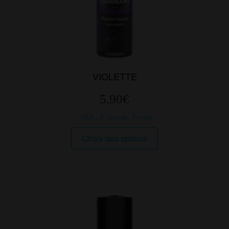
VIOLETTE
5.90
€
10ML
,
E Liquide
,
Fruités
Ce
Choix des options
produit
a
plusieurs
variations.
Les
options
peuvent