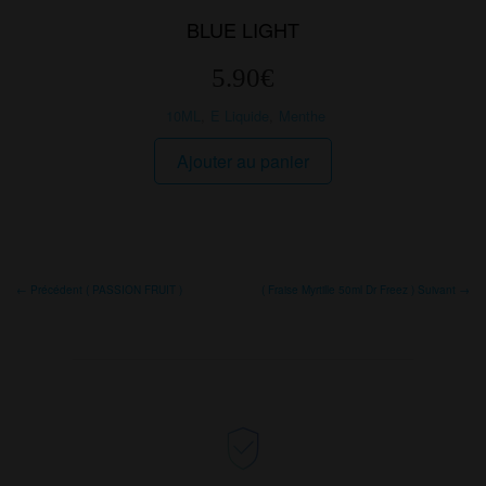
BLUE LIGHT
5.90
€
10ML
,
E Liquide
,
Menthe
Ajouter au panier
← Précédent ( PASSION FRUIT )
( Fraise Myrtille 50ml Dr Freez ) Suivant →