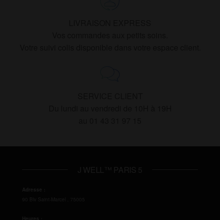
LIVRAISON EXPRESS
Vos commandes aux petits soins.
Votre suivi colis disponible dans votre espace client.
SERVICE CLIENT
Du lundi au vendredi de 10H à 19H
au 01 43 31 97 15
J WELL™ PARIS 5
Adresse :
90 Blv Saint-Marcel
,
75005
Heures :