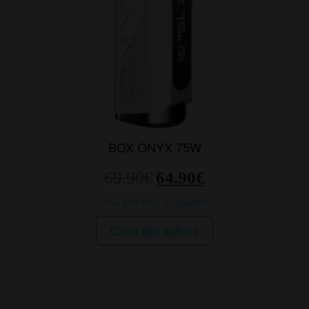
la
page
du
produit
BOX ONYX 75W
Le
Le
69.90
€
64.90
€
prix
prix
initial
actuel
Box and mod
,
E Cigarette
était :
est :
Ce
69.90€.
64.90€.
Choix des options
produit
a
plusieurs
variations.
Les