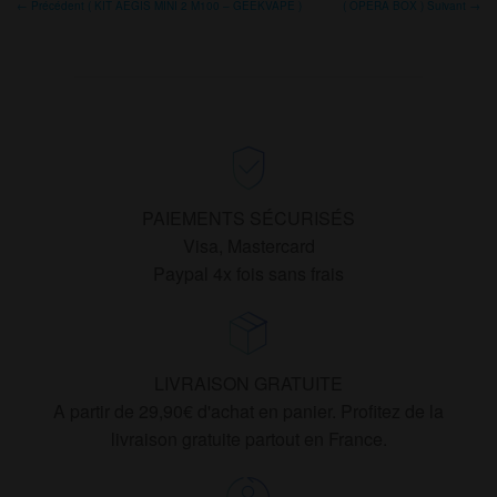
← Précédent ( KIT AEGIS MINI 2 M100 – GEEKVAPE )
( OPERA BOX ) Suivant →
options
peuvent
être
choisies
sur
la
page
PAIEMENTS SÉCURISÉS
du
Visa, Mastercard
produit
Paypal 4x fois sans frais
LIVRAISON GRATUITE
A partir de 29,90€ d'achat en panier. Profitez de la
livraison gratuite partout en France.