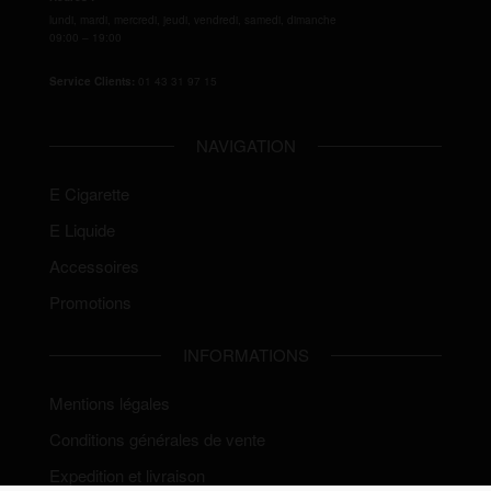
lundi, mardi, mercredi, jeudi, vendredi, samedi, dimanche
09:00 – 19:00
Service Clients:
01 43 31 97 15
NAVIGATION
E Cigarette
E Liquide
Accessoires
Promotions
INFORMATIONS
Mentions légales
Conditions générales de vente
Expedition et livraison