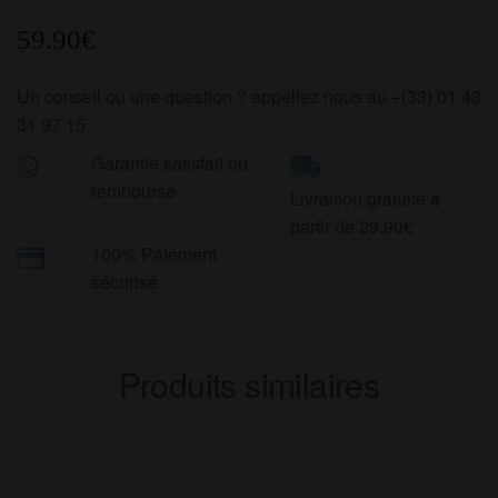
OPÉRA
MOD
59.90
€
Un conseil ou une question ? appellez nous au +(33) 01 43
31 97 15
Garantie satisfait ou
remboursé
Livraison gratuite à
partir de 29.90€
100% Paiement
sécurisé
Produits similaires